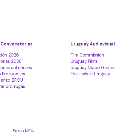
 Convocatorias
Uruguay Audiovisual
ción 2026
Film Commission
orias 2026
Uruguay Films
rias anteriores
Uruguay Video Games
s Frecuentes
Festivals in Uruguay
iento BROU
 de prórrogas
Parque LATU,