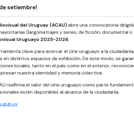
 de setiembre!
diovisual del Uruguay (ACAU)
abre una convocatoria dirigida
yoritarias (largometrajes y series, de ficción, documental o
iovisual Uruguayo 2025-2026.
ramienta clave para acercar el cine uruguayo a la ciudadanía,
les en distintos espacios de exhibición. De este modo, se gar
nes locales, tanto en el país como en el exterior, reconocien
xpresan nuestra identidad y memoria colectiva.
CAU reafirma el valor del cine uruguayo como parte fundamental 
ionales estén disponibles al alcance de la ciudadanía.
u.gub.uy