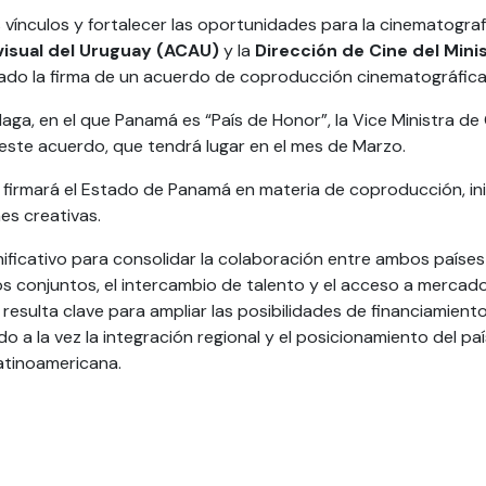
s vínculos y fortalecer las oportunidades para la cinematograf
visual del Uruguay (ACAU)
y la
Dirección de Cine del Mini
ado la firma de un acuerdo de coproducción cinematográfica
laga, en el que Panamá es “País de Honor”, la Vice Ministra d
 este acuerdo, que tendrá lugar en el mes de Marzo.
e firmará el Estado de Panamá en materia de coproducción, i
nes creativas.
nificativo para consolidar la colaboración entre ambos paíse
os conjuntos, el intercambio de talento y el acceso a mercado
 resulta clave para ampliar las posibilidades de financiamient
do a la vez la integración regional y el posicionamiento del p
latinoamericana.