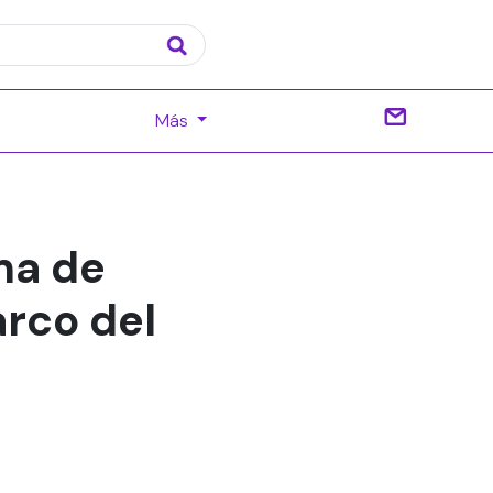
Más
ma de
rco del