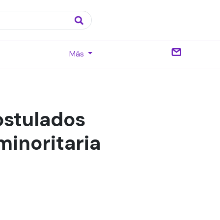
Más
ostulados
minoritaria