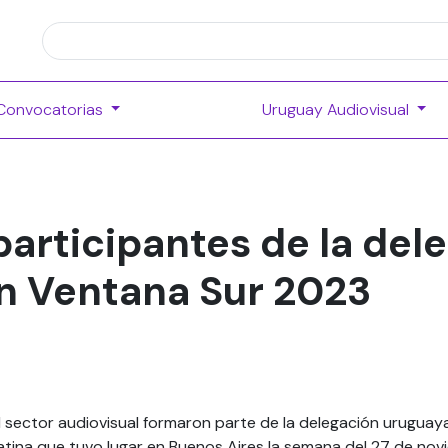
Convocatorias
Uruguay Audiovisual
articipantes de la del
n Ventana Sur 2023
 sector audiovisual formaron parte de la delegación uruguay
ina que tuvo lugar en Buenos Aires la semana del 27 de novi