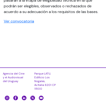
pasarán a la etapa de elegibilidad técnica en la que
podrán ser elegibles, observados o rechazados de
acuerdo a su adecuación a los requisitos de las bases.
Ver convocatoria
Agencia del Cine
Parque LATU,
y el Audiovisual
Edificio Los
del Uruguay
Nogales,
Av.Italia 6201 CP
11500