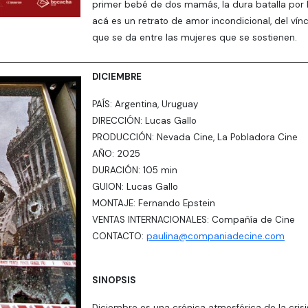
primer bebé de dos mamás, la dura batalla por l
acá es un retrato de amor incondicional, del vín
que se da entre las mujeres que se sostienen.
DICIEMBRE
PAÍS: Argentina, Uruguay
DIRECCIÓN: Lucas Gallo
PRODUCCIÓN: Nevada Cine, La Pobladora Cine
AÑO: 2025
DURACIÓN: 105 min
GUION: Lucas Gallo
MONTAJE: Fernando Epstein
VENTAS INTERNACIONALES: Compañía de Cine
CONTACTO:
paulina@companiadecine.com
SINOPSIS
Diciembre es una crónica atmosférica de la crisi