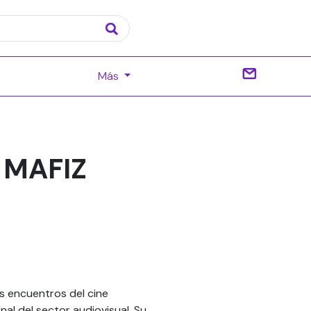
Más
y MAFIZ
les encuentros del cine
al del sector audiovisual. Su