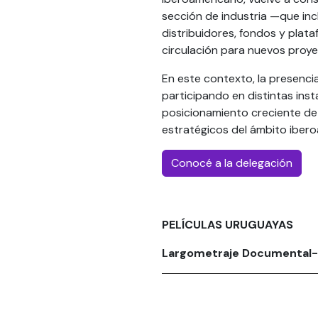
sección de industria —que in
distribuidores, fondos y pla
circulación para nuevos proy
En este contexto, la presenci
participando en distintas ins
posicionamiento creciente de n
estratégicos del ámbito iber
Conocé a la delegación
PELÍCULAS URUGUAYAS
Largometraje Documental-