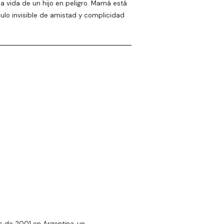
a vida de un hijo en peligro. Mamá está
culo invisible de amistad y complicidad
s de 2001 en Argentina, un